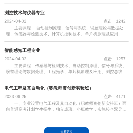
术，新能源发电技术等。培养特色：本专业培养能够从事与电力、
电气信息工程有关的系统运行、信...
测控技术与仪器专业
2024-04-02
点击：
1242
主要课程： 自动控制原理、信号与系统、误差理论与数据处
理、传感器与检测技术、计算机控制技术、单片机原理及应用、电
气控制及PLC 应用技术、测控总线与仪器通信技术、智能仪器原
理及应用。培养特色：培养专业知...
智能感知工程专业
2024-04-02
点击：
1257
主要课程：传感器与检测技术、自动控制原理、信号与系统、
误差理论与数据处理、工程光学、单片机原理及应用、测控总线与
仪器通信技术、智能仪器原理及应用、图像处理与机器视觉基础、
机器视觉检测装置及技术、微...
电气工程及其自动化（职教师资创新实验班）
2023-06-25
点击：
4171
一、专业设置电气工程及其自动化（职教师资创新实验班）面
向普通高考计划学生招生，独立成班、小班教学，实施校企双导师
指导制。该班配备有专任教师12位担任学生科创导师，其中高级职
称者7人，包括广东省千百十人...
查看更多