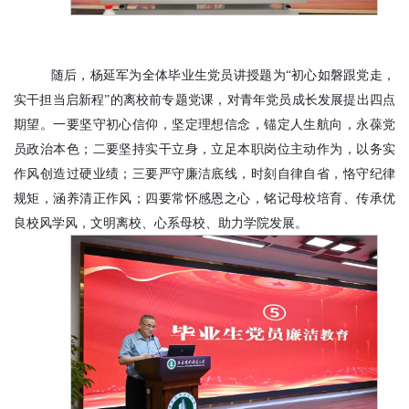
随后，杨延军为全体毕业生党员讲授题为
“
初心如磐跟党走，
实干担当启新程
”
的离校前专题党课，对青年党员成长发展提出四点
期望。一要坚守初心信仰，坚定理想信念，锚定人生航向，永葆党
员政治本色；二要坚持实干立身，立足本职岗位主动作为，以务实
作风创造过硬业绩；三要严守廉洁底线，时刻自律自省，恪守纪律
规矩，涵养清正作风；四要常怀感恩之心，铭记母校培育、传承优
良校风学风，文明离校、心系母校、助力学院发展。