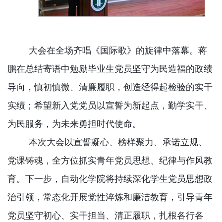
大会在全场齐唱《国际歌》的旋律中落幕。蒋
鹏在总结寄语中勉励毕业生党员坚守为民造福的政绩
导向，慎初慎微、清廉履职，创造经得起检验的实干
实绩；希望新入党党员以宣誓为新起点，勤学实干、
为民服务，为未来勇担时代使命。
本次大会以宣誓凝心、榜样聚力、承诺立规、
党课铸魂，全方位抓实青年党员思想、纪律与作风教
育。下一步，自动化学院将持续深化学生党员思想政
治引领，常态化开展党性淬炼和廉洁教育，引导青年
党员坚守初心、实干担当、清正履职，扎根各行各