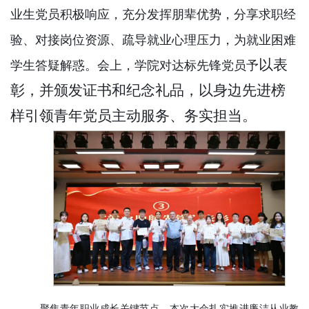
业生党员积极响应，充分发挥朋辈优势，分享求职经
验、对接岗位资源、疏导就业心理压力，为就业困难
以表
学生答疑解惑。会上，学院对达标先锋党员予
彰，并颁发证书和纪念礼品，以身边先进榜
样引领青年党员主动服务、务实担当。
聚焦青年职业成长关键节点，本次大会扎实推进廉洁从业教