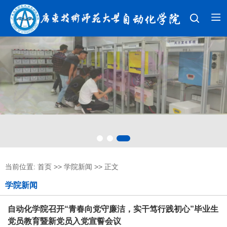
当前位置:
首页
>>
学院新闻
>> 正文
学院新闻
自动化学院召开“青春向党守廉洁，实干笃行践初心”毕业生
党员教育暨新党员入党宣誓会议