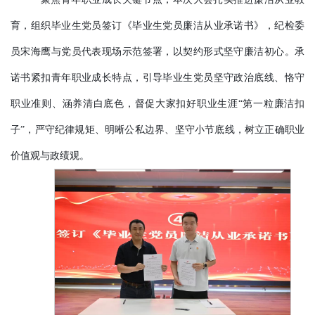
育，组织毕业生党员签订《毕业生党员廉洁从业承诺书》，纪检委
员
宋海鹰与党员代表现场示范签署，以契约形式坚守廉洁初心。承
诺书紧扣青年职业成长特点，引导毕业生党员坚守政治底线、恪守
职业准则、涵养清白底色，督促大家扣好职业生涯
“
第一粒廉洁扣
子
”
，严守纪律规矩、明晰公私边界、坚守小节底线，树立正确职业
价值观与政绩观。