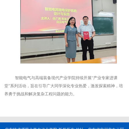
智能电气与高端装备现代产业学院持续开展
“产业专家进课
堂”系列活动，旨在引导广大同学
深化专业热爱
，
激发探索精神
，
培
养勇于挑战和解决复杂工程问题的能力
。