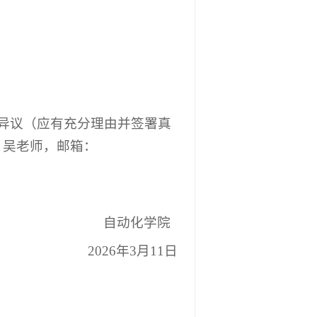
异议（应有充分理由并签署真
：吴老师
，邮
箱：
自动化学
院
202
6
年
3
月
11
日