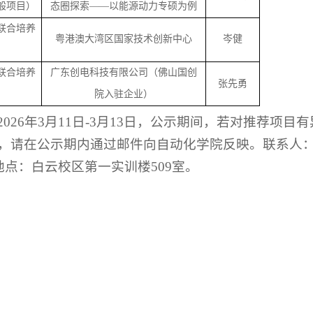
般项目）
态圈探索
——以能源动力专硕为例
联合培养
粤港澳大湾区国家技术创新中心
岑健
目
联合培养
广东创电科技有限公司（佛山国创
张先勇
目
院入驻企业）
202
6
年
3
月
11
日
-
3
月
13
日，公示期间，若对推荐项目有
，请在公示期内通过邮件向自动化学院反映。
联系人
cn，办公地点：白云校区第一实训楼509室。