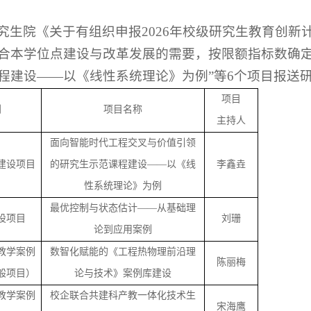
究生院
《
关于有组织申报
202
6
年校级研究生教育创新
合本学位点建设与改革发展的需要，按限额指标数确
程建设——以《线性系统理论》为例”等6个项目报送
项目
别
项目名称
主持人
面向智能时代工程交叉与价值引领
建设项目
的研究生示范课程建设
——以《线
李鑫垚
性系统理论》为例
最优控制与状态估计
——从基础理
设项目
刘珊
论到应用案例
教学案例
数智化赋能的《工程热物理前沿理
陈丽梅
般项目）
论与技术》案例库建设
教学案例
校企联合共建科产教一体化技术生
宋海鹰