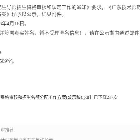
研究生导师招生资格审核和认定工作的通知》要求，《广东技术师范
方案》现予以公示，详见附件。
6年4月16日。
并签署真实姓名，暂不受理匿名信息），请在公示期内通过邮件
n
09室。
资格审核和招生名额分配工作方案(公示稿).pdf
】已下载
217
次
评审推荐